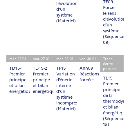
TE09
l’évolution
Forcer
d’un
le sens
système
d’évolution
(
Matériel
)
d’un
système
(
Séquence
09
)
mar. 27-01
mar. 27-01
mer. 28-01
ven. 30-01
Trace
écrite
TD15-1
TD15-2
TP15
Ann09
possible
Premier
Premier
Variation
Réactions
TE15
principe
principe
d’énerie
forcées
Premier
et bilan
et bilan
interne
principe
énergétique
énergétique
d’un
de la
système
thermodyna
incompressible
et bilan
(
Matériel
)
énergétique
(
Séquence
15
)