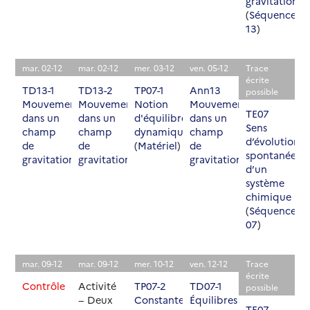
gravitation
(
Séquence
13
)
mar. 02-12
mar. 02-12
mer. 03-12
ven. 05-12
Trace
écrite
TD13-1
TD13-2
TP07-1
Ann13
possible
Mouvement
Mouvement
Notion
Mouvement
TE07
dans un
dans un
d'équilibre
dans un
Sens
champ
champ
dynamique
champ
d’évolution
de
de
(
Matériel
)
de
spontanée
gravitation
gravitation
gravitation
d’un
système
chimique
(
Séquence
07
)
mar. 09-12
mar. 09-12
mer. 10-12
ven. 12-12
Trace
écrite
Contrôle
Activité
TP07-2
TD07-1
possible
− Deux
Constante
Équilibres
TE07