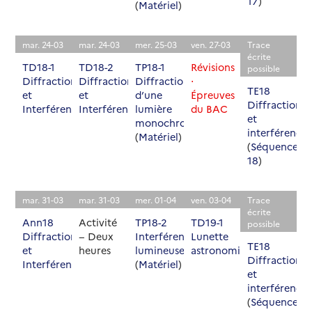
17
)
(
Matériel
)
mar. 24-03
mar. 24-03
mer. 25-03
ven. 27-03
Trace
écrite
TD18-1
TD18-2
TP18-1
Révisions
possible
Diffraction
Diffraction
Diffraction
⋅
TE18
et
et
d’une
Épreuves
Diffraction
Interférences
Interférences
lumière
du BAC
et
monochromatique
interférences
(
Matériel
)
(
Séquence
18
)
mar. 31-03
mar. 31-03
mer. 01-04
ven. 03-04
Trace
écrite
Ann18
Activité
TP18-2
TD19-1
possible
Diffraction
− Deux
Interférences
Lunette
TE18
et
heures
lumineuses
astronomique
Diffraction
Interférences
(
Matériel
)
et
interférences
(
Séquence