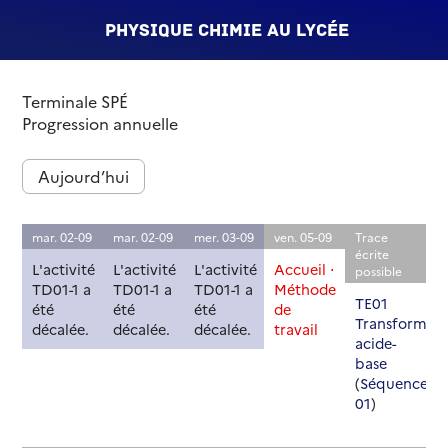
Physique Chimie au lycée
Terminale SPÉ
Progression annuelle
Aujourd’hui
mar. 02-09
mar. 02-09
mer. 03-09
ven. 05-09
Trace
écrite
L'activité
L'activité
L'activité
Accueil ⋅
possible
TD01-1 a
TD01-1 a
TD01-1 a
Méthode
TE01
été
été
été
de
Transformati
décalée.
décalée.
décalée.
travail
acide-
base
(
Séquence
01
)