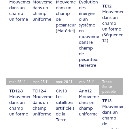
Mouvement
Mouvement
Mouvement
Évolution
TE12
dans un
dans un
dans un
des
Mouvement
champ
champ
champ
énergies
dans un
uniforme
uniforme
de
d'un
champ
pesanteur
système
uniforme
(
Matériel
)
en
(
Séquence
mouvement
12
)
dans le
champ
de
pesanteur
terrestre
mar. 25-11
mar. 25-11
mer. 26-11
ven. 28-11
Trace
écrite
TD12-3
TD12-4
CN13
Ann12
possible
Mouvement
Mouvement
Les
Mouvement
TE13
dans un
dans un
satellites
dans un
Mouvement
champ
champ
artificiels
champ
dans un
uniforme
uniforme
de la
uniforme
champ
Terre
de