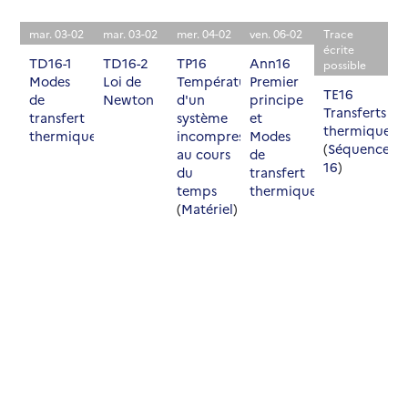
mar. 03-02
mar. 03-02
mer. 04-02
ven. 06-02
Trace
écrite
TD16-1
TD16-2
TP16
Ann16
possible
Modes
Loi de
Température
Premier
TE16
de
Newton
d'un
principe
Transferts
transfert
système
et
thermiques
thermique
incompressible
Modes
(
Séquence
au cours
de
16
)
du
transfert
temps
thermique
(
Matériel
)
Vacances
Vacances
Vacances
Vacances
Pas
Pas
Pas
Pas
d'activité
d'activité
d'activité
d'activité
prévue
prévue
prévue
prévue
Vacances
Vacances
Vacances
Vacances
Pas
Pas
Pas
Pas