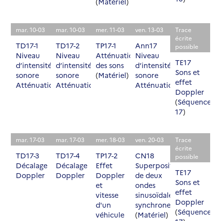
(
Matériel
)
mar. 10-03
mar. 10-03
mer. 11-03
ven. 13-03
Trace
écrite
TD17-1
TD17-2
TP17-1
Ann17
possible
Niveau
Niveau
Atténuation
Niveau
TE17
d’intensité
d’intensité
des sons
d’intensité
Sons et
sonore
sonore
(
Matériel
)
sonore
effet
Atténuation
Atténuation
Atténuation
Doppler
(
Séquence
17
)
mar. 17-03
mar. 17-03
mer. 18-03
ven. 20-03
Trace
écrite
TD17-3
TD17-4
TP17-2
CN18
possible
Décalage
Décalage
Effet
Superposition
TE17
Doppler
Doppler
Doppler
de deux
Sons et
et
ondes
effet
vitesse
sinusoïdales
Doppler
d'un
synchrones
(
Séquence
véhicule
(
Matériel
)