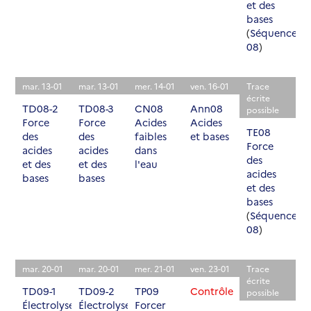
et des
bases
(
Séquence
08
)
mar. 13-01
mar. 13-01
mer. 14-01
ven. 16-01
Trace
écrite
TD08-2
TD08-3
CN08
Ann08
possible
Force
Force
Acides
Acides
TE08
des
des
faibles
et bases
Force
acides
acides
dans
des
et des
et des
l'eau
acides
bases
bases
et des
bases
(
Séquence
08
)
mar. 20-01
mar. 20-01
mer. 21-01
ven. 23-01
Trace
écrite
TD09-1
TD09-2
TP09
Contrôle
possible
Électrolyses
Électrolyses
Forcer