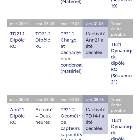
(
Matériel
)
19
)
mar. 28-04
mar. 28-04
mer. 29-04
ven. 01-05
Trace
écrite
TD21-1
TD21-2
TP21-1
L'activité
possible
Dipôle
Dipôle
Charge
Ann21 a
TE21
RC
RC
et
été
Dynamique
décharge
décalée.
du
d’un
dipôle
condensateur
RC
(
Matériel
)
(
Séquence
21
)
mar. 05-05
mar. 05-05
mer. 06-05
ven. 08-05
Trace
écrite
Ann21
Activité
TP21-2
L'activité
possible
Dipôle
− Deux
Géométrie
TD14-1 a
TE21
RC
heures
de
été
Dynamique
capteurs
décalée.
du
capacitifs
dipôle