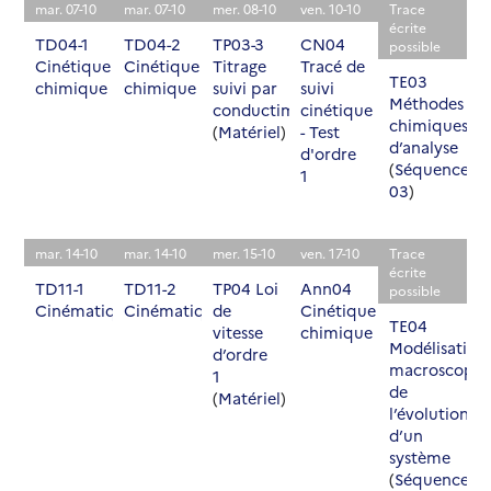
mar. 07-10
mar. 07-10
mer. 08-10
ven. 10-10
Trace
écrite
TD04-1
TD04-2
TP03-3
CN04
possible
Cinétique
Cinétique
Titrage
Tracé de
TE03
chimique
chimique
suivi par
suivi
Méthodes
conductimétrie
cinétique
chimiques
(
Matériel
)
- Test
d’analyse
d'ordre
(
Séquence
1
03
)
mar. 14-10
mar. 14-10
mer. 15-10
ven. 17-10
Trace
écrite
TD11-1
TD11-2
TP04 Loi
Ann04
possible
Cinématique
Cinématique
de
Cinétique
TE04
vitesse
chimique
Modélisation
d’ordre
macroscopiq
1
de
(
Matériel
)
l’évolution
d’un
système
(
Séquence