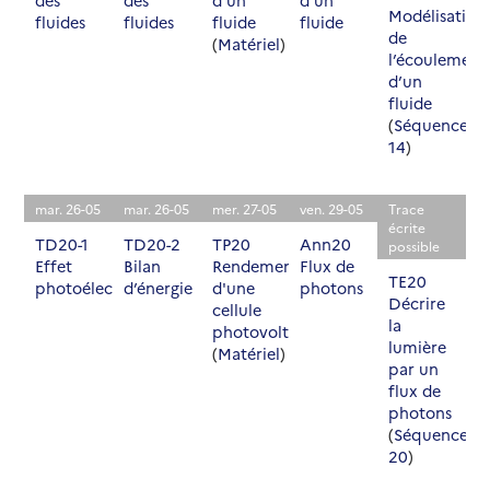
des
des
d’un
d’un
Modélisation
fluides
fluides
fluide
fluide
de
(
Matériel
)
l’écoulement
d’un
fluide
(
Séquence
14
)
mar. 26-05
mar. 26-05
mer. 27-05
ven. 29-05
Trace
écrite
TD20-1
TD20-2
TP20
Ann20
possible
Effet
Bilan
Rendement
Flux de
TE20
photoélectrique
d’énergie
d'une
photons
Décrire
cellule
la
photovoltaïque
lumière
(
Matériel
)
par un
flux de
photons
(
Séquence
20
)