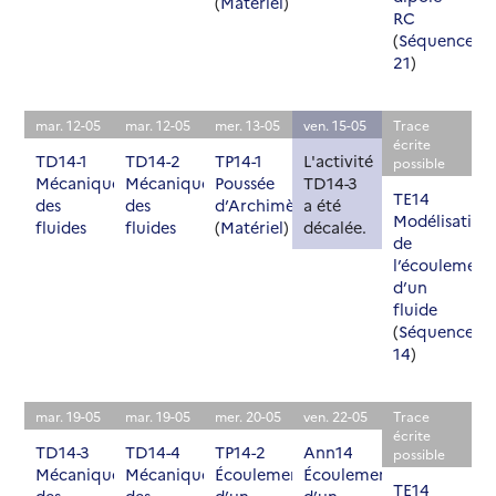
(
Matériel
)
RC
(
Séquence
21
)
mar. 12-05
mar. 12-05
mer. 13-05
ven. 15-05
Trace
écrite
TD14-1
TD14-2
TP14-1
L'activité
possible
Mécanique
Mécanique
Poussée
TD14-3
TE14
des
des
d’Archimède
a été
Modélisation
fluides
fluides
(
Matériel
)
décalée.
de
l’écoulement
d’un
fluide
(
Séquence
14
)
mar. 19-05
mar. 19-05
mer. 20-05
ven. 22-05
Trace
écrite
TD14-3
TD14-4
TP14-2
Ann14
possible
Mécanique
Mécanique
Écoulement
Écoulement
TE14