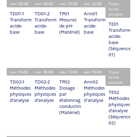
mar. 09-09
mar. 09-09
mer. 10-09
ven. 12-09
Trace
écrite
TD01-1
TD01-2
TP01
Ann01
possible
Transformations
Transformations
Mesures
Transformations
TE01
acide-
acide-
de pH
acide-
Transformati
base
base
(
Matériel
)
base
acide-
base
(
Séquence
01
)
mar. 16-09
mar. 16-09
mer. 17-09
ven. 19-09
Trace
écrite
TD02-1
TD02-2
TP02
Ann02
possible
Méthodes
Méthodes
Dosage
Méthodes
TE02
physiques
physiques
par
physiques
Méthodes
d’analyse
d’analyse
étalonnage
d'analyse
physiques
conductimétrique
d’analyse
(
Matériel
)
(
Séquence
02
)