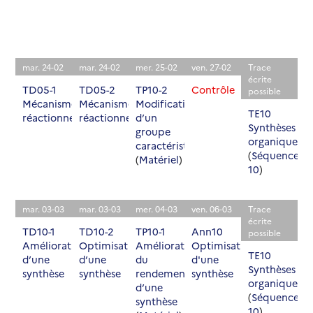
d'activité
d'activité
d'activité
d'activité
prévue
prévue
prévue
prévue
mar. 24-02
mar. 24-02
mer. 25-02
ven. 27-02
Trace
écrite
TD05-1
TD05-2
TP10-2
Contrôle
possible
Mécanismes
Mécanismes
Modification
TE10
réactionnels
réactionnels
d’un
Synthèses
groupe
organiques
caractéristique
(
Séquence
(
Matériel
)
10
)
mar. 03-03
mar. 03-03
mer. 04-03
ven. 06-03
Trace
écrite
TD10-1
TD10-2
TP10-1
Ann10
possible
Amélioration
Optimisation
Amélioration
Optimisation
TE10
d’une
d’une
du
d'une
Synthèses
synthèse
synthèse
rendement
synthèse
organiques
d’une
(
Séquence
synthèse
10
)