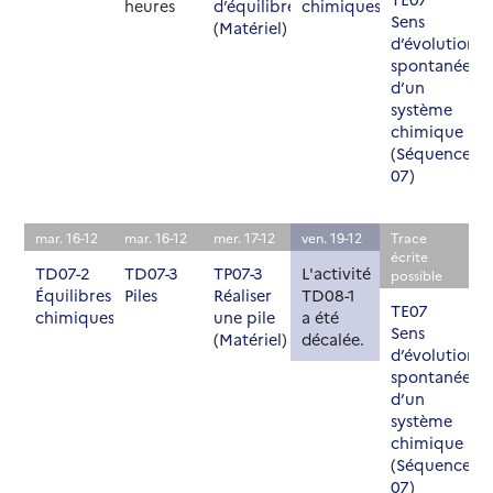
heures
d’équilibre
chimiques
Sens
(
Matériel
)
d’évolution
spontanée
d’un
système
chimique
(
Séquence
07
)
mar. 16-12
mar. 16-12
mer. 17-12
ven. 19-12
Trace
écrite
TD07-2
TD07-3
TP07-3
L'activité
possible
Équilibres
Piles
Réaliser
TD08-1
TE07
chimiques
une pile
a été
Sens
(
Matériel
)
décalée.
d’évolution
spontanée
d’un
système
chimique
(
Séquence
07
)