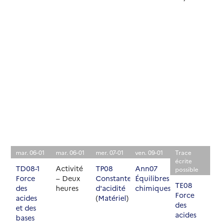
Vacances
Vacances
Vacances
Vacances
Pas
Pas
Pas
Pas
d'activité
d'activité
d'activité
d'activité
prévue
prévue
prévue
prévue
Vacances
Vacances
Vacances
Vacances
Pas
Pas
Pas
Pas
d'activité
d'activité
d'activité
d'activité
prévue
prévue
prévue
prévue
mar. 06-01
mar. 06-01
mer. 07-01
ven. 09-01
Trace
écrite
TD08-1
Activité
TP08
Ann07
possible
Force
− Deux
Constante
Équilibres
TE08
des
heures
d'acidité
chimiques
Force
acides
(
Matériel
)
des
et des
acides
bases