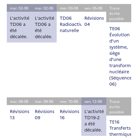
mar. 02-06
mar. 02-06
mer. 03-06
ven. 05-06
Trace
écrite
L'activité
L'activité
TD06
Révisions
possible
TD06 a
TD06 a
Radioactivité
04
TE06
été
été
naturelle
Évolution
décalée.
décalée.
d’un
système,
siège
d’une
transformati
nucléaire
(
Séquence
06
)
mar. 09-06
mar. 09-06
mer. 10-06
ven. 12-06
Trace
écrite
Révisions
Révisions
Révisions
L'activité
possible
13
09
16
TD19-2
TE16
a été
Transferts
décalée.
thermiques