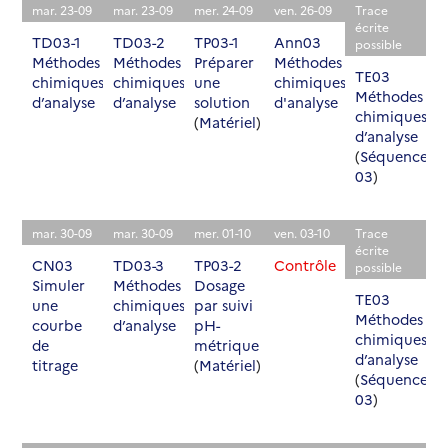
mar. 23-09
mar. 23-09
mer. 24-09
ven. 26-09
Trace
écrite
TD03-1
TD03-2
TP03-1
Ann03
possible
Méthodes
Méthodes
Préparer
Méthodes
TE03
chimiques
chimiques
une
chimiques
Méthodes
d’analyse
d’analyse
solution
d'analyse
chimiques
(
Matériel
)
d’analyse
(
Séquence
03
)
mar. 30-09
mar. 30-09
mer. 01-10
ven. 03-10
Trace
écrite
CN03
TD03-3
TP03-2
Contrôle
possible
Simuler
Méthodes
Dosage
TE03
une
chimiques
par suivi
Méthodes
courbe
d’analyse
pH-
chimiques
de
métrique
d’analyse
titrage
(
Matériel
)
(
Séquence
03
)